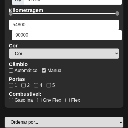
Kilometragem
Cor
Câmbio
Automático
Manual
Portas
1
2
4
5
Combustível:
Gasolina
Gnv Flex
Flex