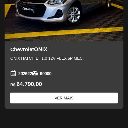
ONIX
Chevrolet
ONIX HATCH LT 1.0 12V FLEX 5P MEC.
2022
/2022
90000
64.790,00
R$
VER MAIS