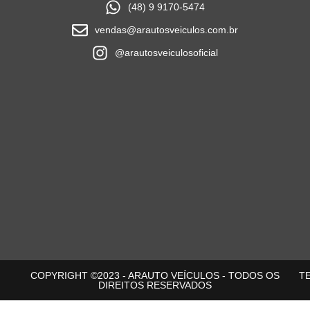
(48) 9 9170-5474
vendas@arautosveiculos.com.br
@arautosveiculosoficial
COPYRIGHT ©2023 - ARAUTO VEÍCULOS - TODOS OS
T
DIREITOS RESERVADOS