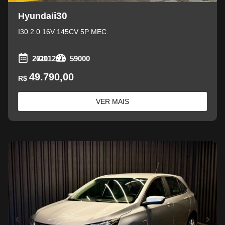
i30
Hyundai
I30 2.0 16V 145CV 5P MEC.
2011
/2012
59000
49.790,00
R$
VER MAIS