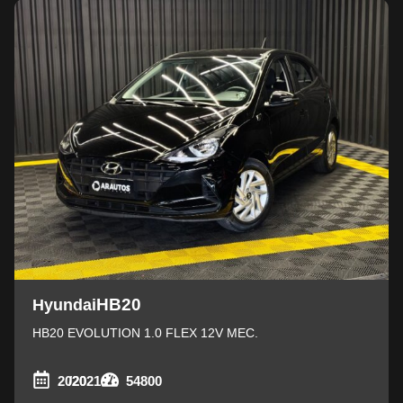
HB20
Hyundai
HB20 EVOLUTION 1.0 FLEX 12V MEC.
2020
/2021
54800