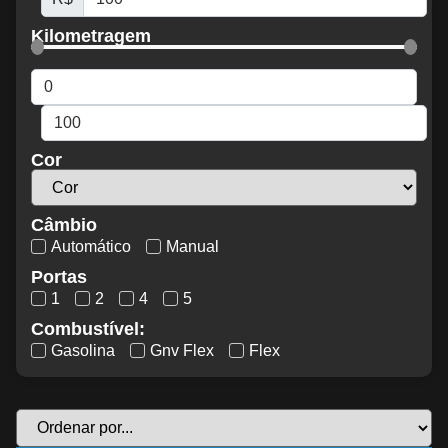
Kilometragem
Cor
Câmbio
Automático
Manual
Portas
1
2
4
5
Combustível:
Gasolina
Gnv Flex
Flex