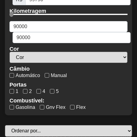
Kilometragem
Cor
Câmbio
Automático
Manual
Portas
1
2
4
5
Combustível:
Gasolina
Gnv Flex
Flex