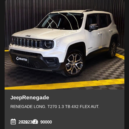
Renegade
Jeep
RENEGADE LONG. T270 1.3 TB 4X2 FLEX AUT.
2022
/2023
90000