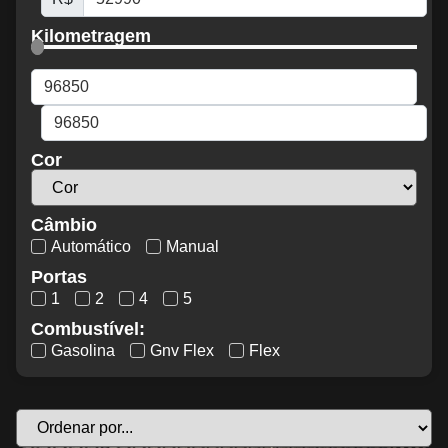
Kilometragem
Cor
Câmbio
Automático
Manual
Portas
1
2
4
5
Combustível:
Gasolina
Gnv Flex
Flex