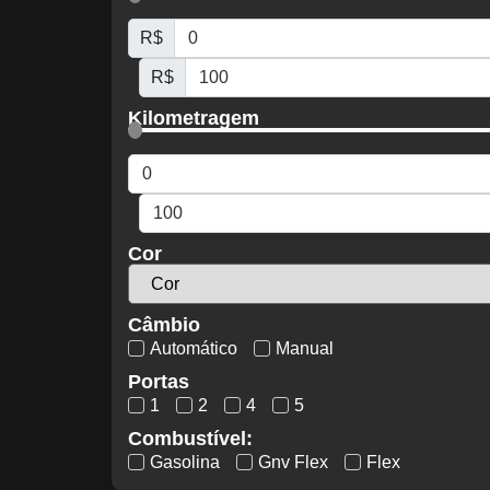
R$
R$
Kilometragem
Cor
Câmbio
Automático
Manual
Portas
1
2
4
5
Combustível:
Gasolina
Gnv Flex
Flex