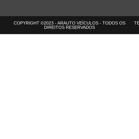
COPYRIGHT ©2023 - ARAUTO VEÍCULOS - TODOS OS
T
DIREITOS RESERVADOS