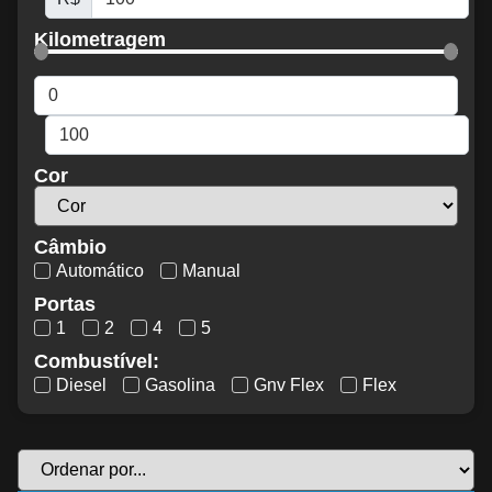
Kilometragem
Cor
Câmbio
Automático
Manual
Portas
1
2
4
5
Combustível:
Diesel
Gasolina
Gnv Flex
Flex