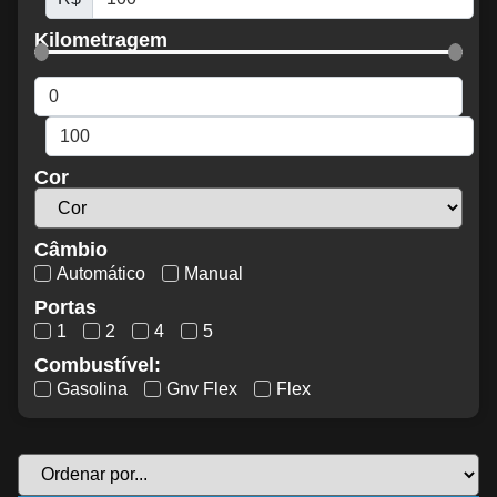
Kilometragem
Cor
Câmbio
Automático
Manual
Portas
1
2
4
5
Combustível:
Gasolina
Gnv Flex
Flex