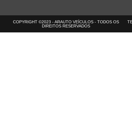
COPYRIGHT ©2023 - ARAUTO VEÍCULOS - TODOS OS
T
DIREITOS RESERVADOS