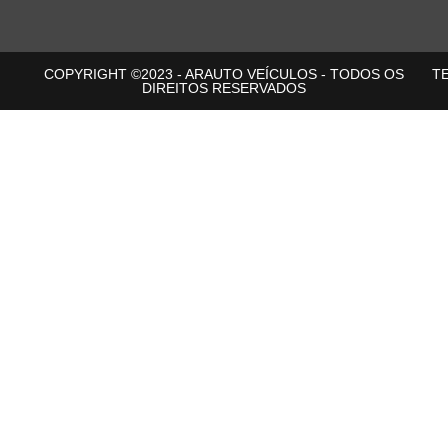
COPYRIGHT ©2023 - ARAUTO VEÍCULOS - TODOS OS
T
DIREITOS RESERVADOS