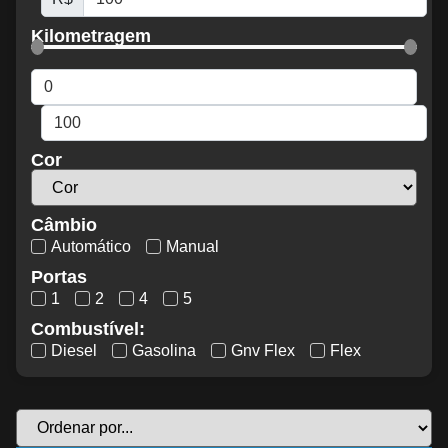
Kilometragem
Cor
Câmbio
Automático
Manual
Portas
1
2
4
5
Combustível:
Diesel
Gasolina
Gnv Flex
Flex