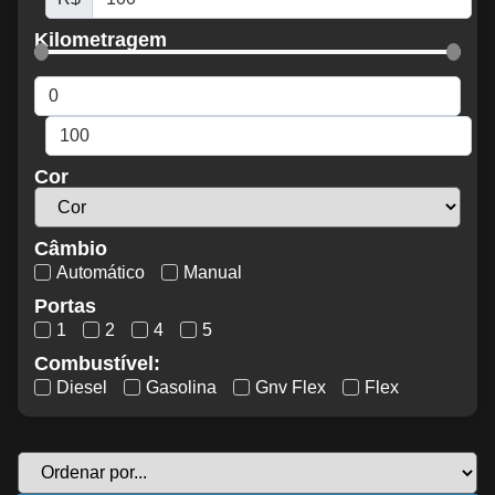
Kilometragem
Cor
Câmbio
Automático
Manual
Portas
1
2
4
5
Combustível:
Diesel
Gasolina
Gnv Flex
Flex