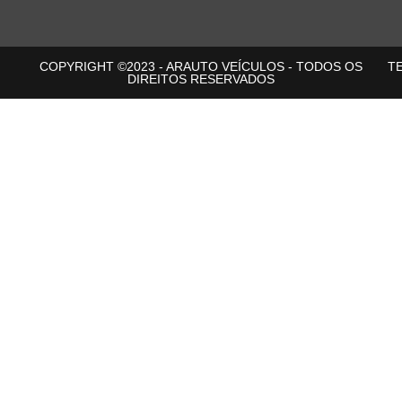
COPYRIGHT ©2023 - ARAUTO VEÍCULOS - TODOS OS
T
DIREITOS RESERVADOS