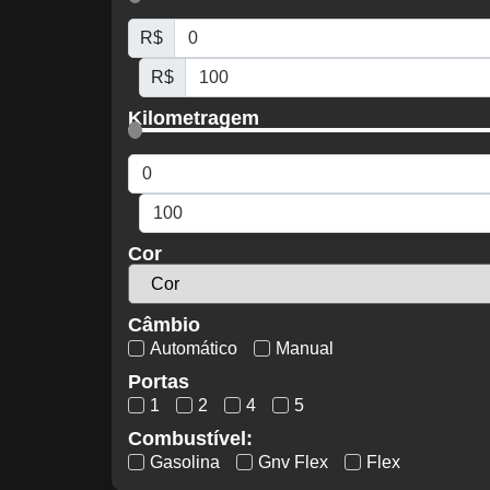
R$
R$
Kilometragem
Cor
Câmbio
Automático
Manual
Portas
1
2
4
5
Combustível:
Gasolina
Gnv Flex
Flex