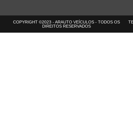
COPYRIGHT ©2023 - ARAUTO VEÍCULOS - TODOS OS
T
DIREITOS RESERVADOS