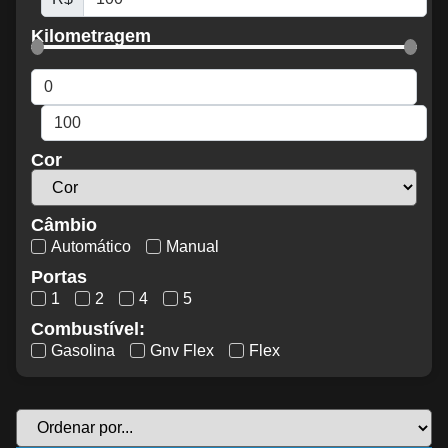
Kilometragem
Cor
Câmbio
Automático
Manual
Portas
1
2
4
5
Combustível:
Gasolina
Gnv Flex
Flex