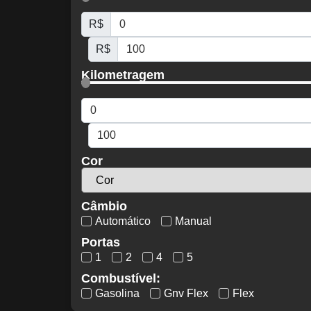
R$
R$
Kilometragem
Cor
Câmbio
Automático
Manual
Portas
1
2
4
5
Combustível:
Gasolina
Gnv Flex
Flex