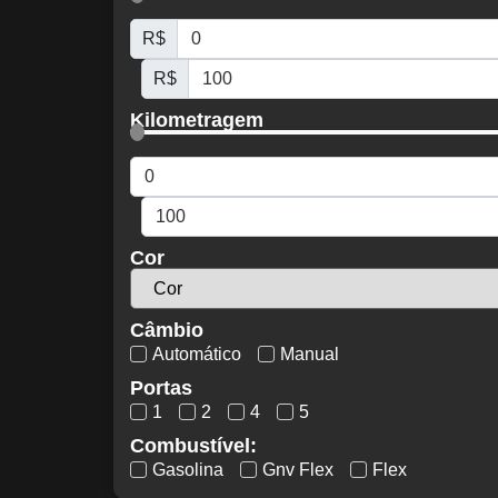
R$
R$
Kilometragem
Cor
Câmbio
Automático
Manual
Portas
1
2
4
5
Combustível:
Gasolina
Gnv Flex
Flex