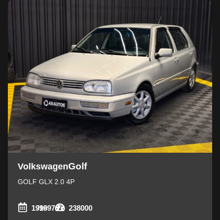
Golf
Volkswagen
GOLF GLX 2.0 4P
1996
/1997
238000