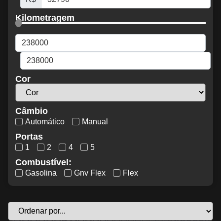
Kilometragem
Cor
Câmbio
Automático
Manual
Portas
1
2
4
5
Combustível:
Gasolina
Gnv Flex
Flex