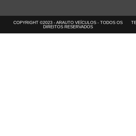
COPYRIGHT ©2023 - ARAUTO VEÍCULOS - TODOS OS
T
DIREITOS RESERVADOS