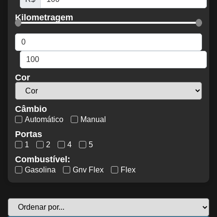
Kilometragem
Cor
Câmbio
Automático
Manual
Portas
1
2
4
5
Combustível:
Gasolina
Gnv Flex
Flex