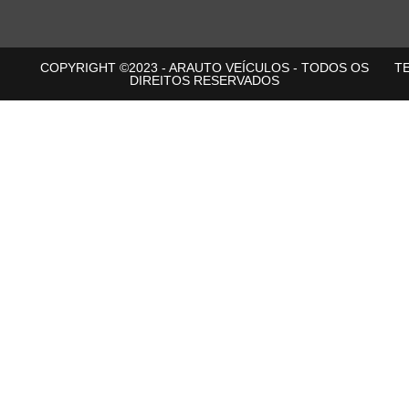
COPYRIGHT ©2023 - ARAUTO VEÍCULOS - TODOS OS
T
DIREITOS RESERVADOS