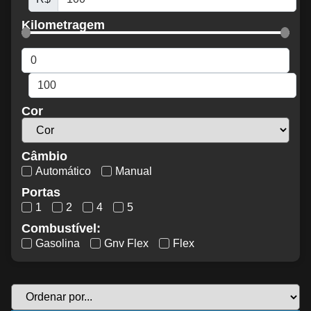
Kilometragem
Cor
Câmbio
Automático
Manual
Portas
1
2
4
5
Combustível:
Gasolina
Gnv Flex
Flex