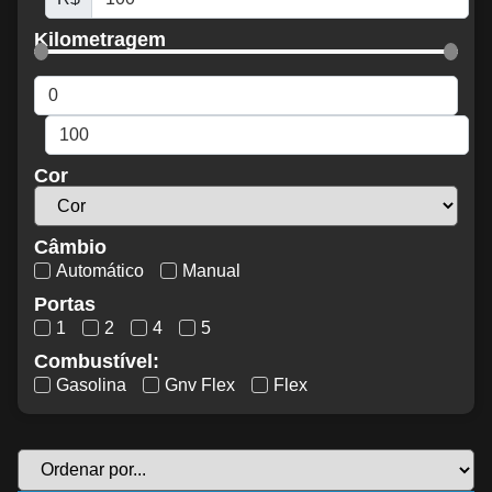
Kilometragem
Cor
Câmbio
Automático
Manual
Portas
1
2
4
5
Combustível:
Gasolina
Gnv Flex
Flex