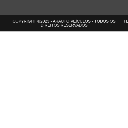
COPYRIGHT ©2023 - ARAUTO VEÍCULOS - TODOS OS
T
DIREITOS RESERVADOS