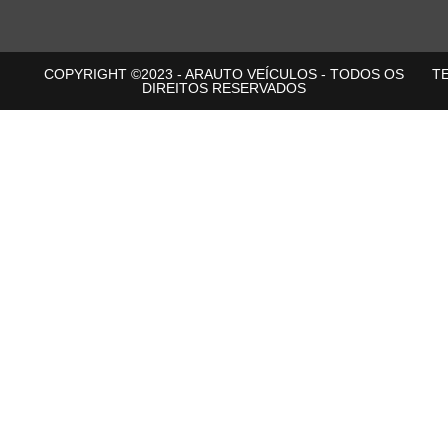
COPYRIGHT ©2023 - ARAUTO VEÍCULOS - TODOS OS
T
DIREITOS RESERVADOS