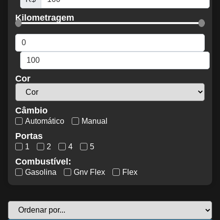
Kilometragem
Cor
Câmbio
Automático
Manual
Portas
1
2
4
5
Combustível:
Gasolina
Gnv Flex
Flex