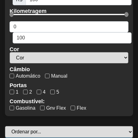
Kilometragem
Cor
Câmbio
Automático
Manual
Portas
1
2
4
5
Combustível:
Gasolina
Gnv Flex
Flex