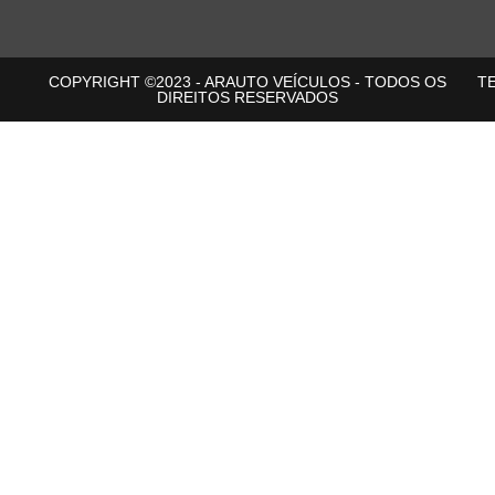
COPYRIGHT ©2023 - ARAUTO VEÍCULOS - TODOS OS
T
DIREITOS RESERVADOS