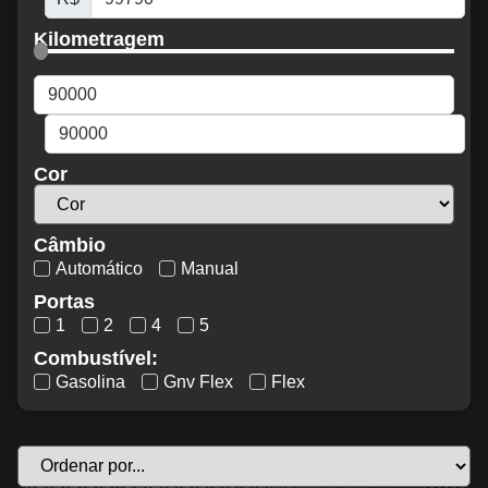
Kilometragem
Cor
Câmbio
Automático
Manual
Portas
1
2
4
5
Combustível:
Gasolina
Gnv Flex
Flex