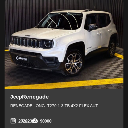
Renegade
Jeep
RENEGADE LONG. T270 1.3 TB 4X2 FLEX AUT.
2022
/2023
90000