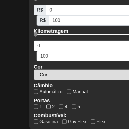
R$
R$
Kilometragem
Cor
Câmbio
Automático
Manual
Portas
1
2
4
5
Combustível:
Gasolina
Gnv Flex
Flex