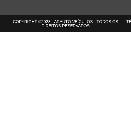
COPYRIGHT ©2023 - ARAUTO VEÍCULOS - TODOS OS
T
DIREITOS RESERVADOS