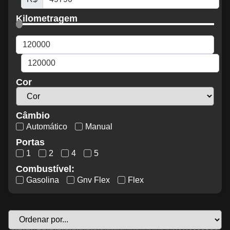
Kilometragem
Cor
Câmbio
Automático
Manual
Portas
1
2
4
5
Combustível:
Gasolina
Gnv Flex
Flex