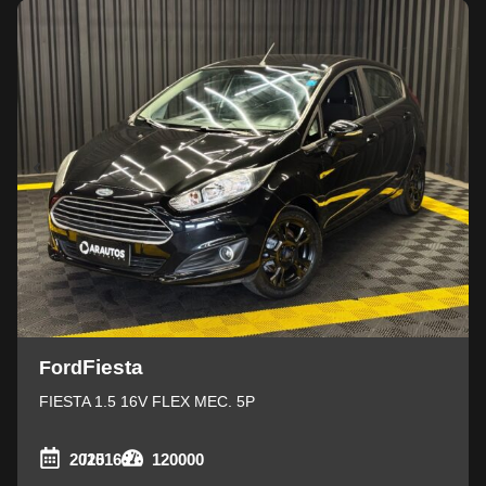
Fiesta
Ford
FIESTA 1.5 16V FLEX MEC. 5P
2015
/2016
120000