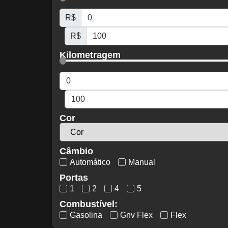
R$
R$
Kilometragem
Cor
Câmbio
Automático
Manual
Portas
1
2
4
5
Combustível:
Gasolina
Gnv Flex
Flex