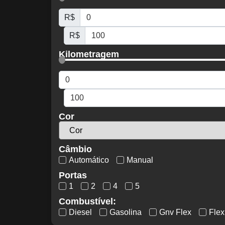
R$
R$
Kilometragem
Cor
Câmbio
Automático
Manual
Portas
1
2
4
5
Combustível:
Diesel
Gasolina
Gnv Flex
Flex