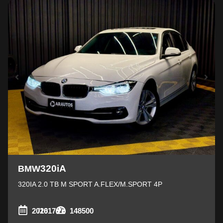
320iA
BMW
320IA 2.0 TB M SPORT A.FLEX/M.SPORT 4P
2016
/2017
148500