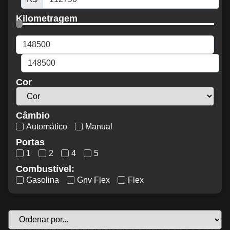
Kilometragem
Cor
Câmbio
Automático
Manual
Portas
1
2
4
5
Combustível:
Gasolina
Gnv Flex
Flex