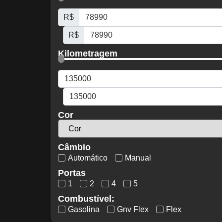
R$
R$
Kilometragem
Cor
Câmbio
Automático
Manual
Portas
1
2
4
5
Combustível:
Gasolina
Gnv Flex
Flex