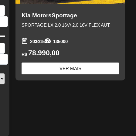
Kia Motors
Sportage
SPORTAGE LX 2.0 16V/ 2.0 16V FLEX AUT.
2014
/2015
135000
78.990,00
R$
VER MAIS