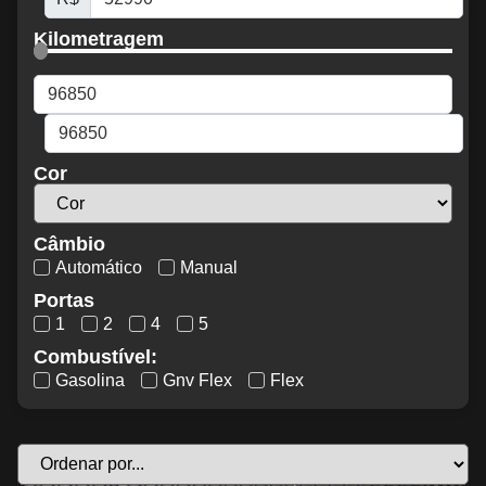
Kilometragem
Cor
Câmbio
Automático
Manual
Portas
1
2
4
5
Combustível:
Gasolina
Gnv Flex
Flex