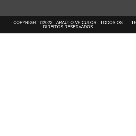
COPYRIGHT ©2023 - ARAUTO VEÍCULOS - TODOS OS
T
DIREITOS RESERVADOS