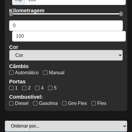
Kilometragem
Cor
Câmbio
Automático
Manual
Portas
1
2
4
5
Combustível:
Diesel
Gasolina
Gnv Flex
Flex