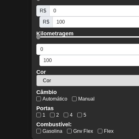
R$
R$
Kilometragem
Cor
Câmbio
Automático
Manual
Portas
1
2
4
5
Combustível:
Gasolina
Gnv Flex
Flex