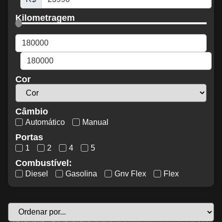
Kilometragem
Cor
Câmbio
Automático
Manual
Portas
1
2
4
5
Combustível:
Diesel
Gasolina
Gnv Flex
Flex