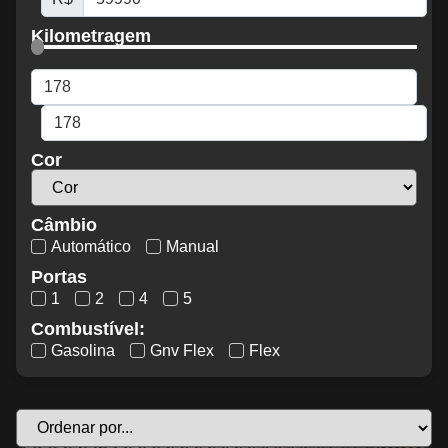
Kilometragem
Cor
Câmbio
Automático
Manual
Portas
1
2
4
5
Combustível:
Gasolina
Gnv Flex
Flex