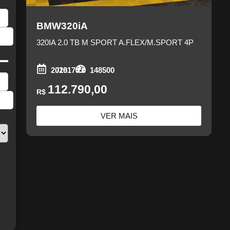
BMW
320iA
320IA 2.0 TB M SPORT A.FLEX/M.SPORT 4P
2016
/2017
148500
112.790,00
R$
VER MAIS