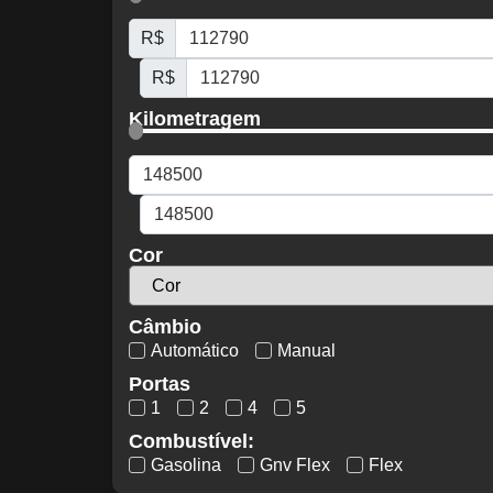
R$
R$
Kilometragem
Cor
Câmbio
Automático
Manual
Portas
1
2
4
5
Combustível:
Gasolina
Gnv Flex
Flex