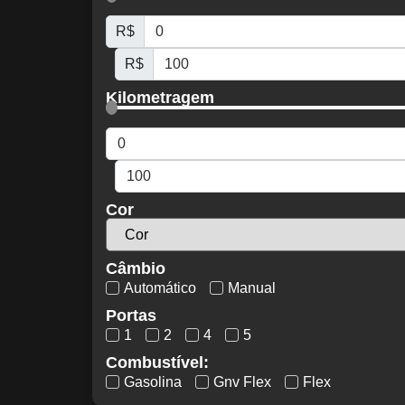
R$
R$
Kilometragem
Cor
Câmbio
Automático
Manual
Portas
1
2
4
5
Combustível:
Gasolina
Gnv Flex
Flex