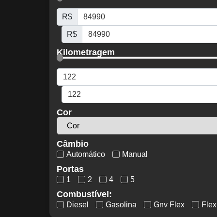
R$
R$
Kilometragem
Cor
Câmbio
Automático
Manual
Portas
1
2
4
5
Combustível:
Diesel
Gasolina
Gnv Flex
Flex