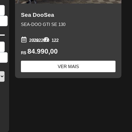
Sea Doo
Sea
SEA-DOO GTI SE 130
2022
/2022
122
84.990,00
R$
VER MAIS