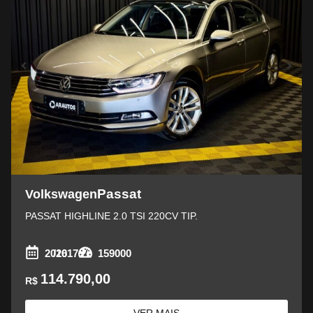
Passat
Volkswagen
PASSAT HIGHLINE 2.0 TSI 220CV TIP.
2016
/2017
159000
114.790,00
R$