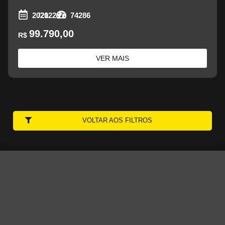
2021
/2022
74286
99.790,00
R$
VER MAIS
VOLTAR AOS FILTROS