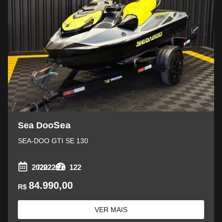
Sea
Sea Doo
SEA-DOO GTI SE 130
2022
/2022
122
84.990,00
R$
VER MAIS