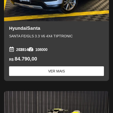
Santa
Hyundai
SANTA FE/GLS 3.3 V6 4X4 TIPTRONIC
2013
/2014
108000
84.790,00
R$
VER MAIS