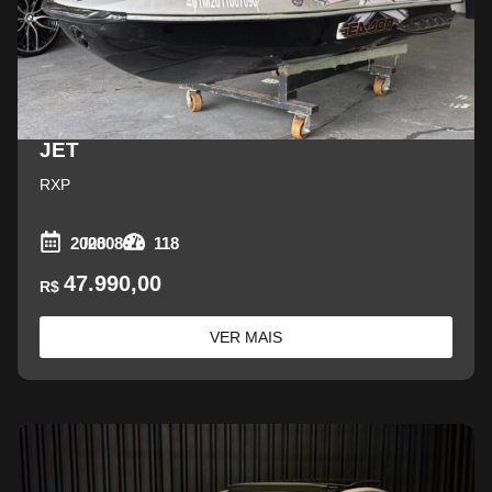
JET
RXP
2008
/2008
118
47.990,00
R$
VER MAIS