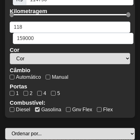
Kilometragem
Cor
Câmbio
Automático
Manual
Portas
1
2
4
5
Combustível:
Diesel
Gasolina
Gnv Flex
Flex