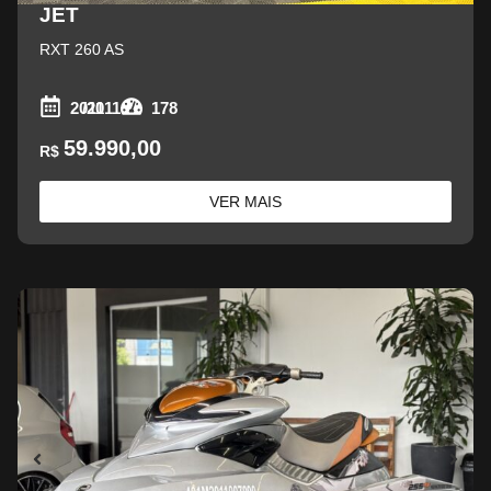
JET
RXT 260 AS
2011
/2011
178
59.990,00
R$
VER MAIS