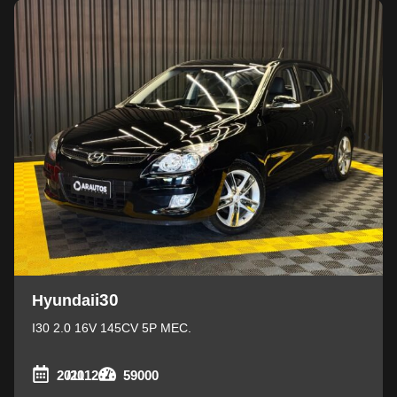
i30
Hyundai
I30 2.0 16V 145CV 5P MEC.
2011
/2012
59000