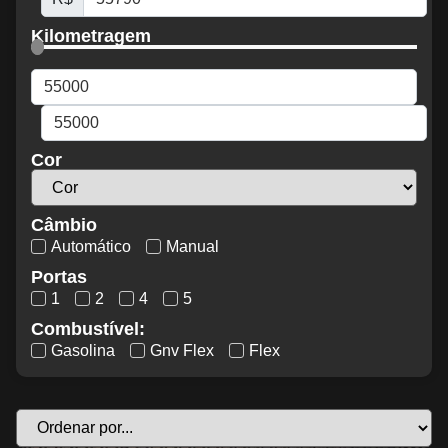
Kilometragem
Cor
Câmbio
Automático
Manual
Portas
1
2
4
5
Combustível:
Gasolina
Gnv Flex
Flex