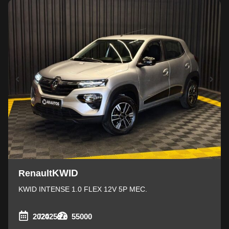
KWID
Renault
KWID INTENSE 1.0 FLEX 12V 5P MEC.
2024
/2025
55000