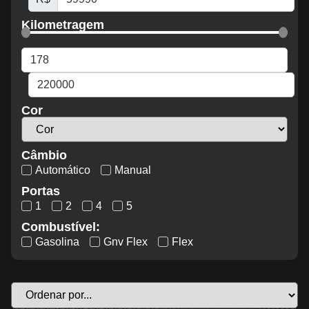
Kilometragem
Cor
Câmbio
Automático
Manual
Portas
1
2
4
5
Combustível:
Gasolina
Gnv Flex
Flex