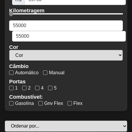
Kilometragem
Cor
Câmbio
Automático
Manual
Portas
1
2
4
5
Combustível:
Gasolina
Gnv Flex
Flex