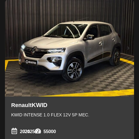
KWID
Renault
KWID INTENSE 1.0 FLEX 12V 5P MEC.
2024
/2025
55000