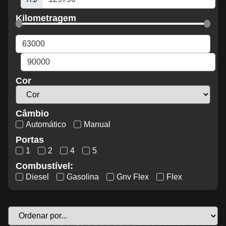
Kilometragem
Cor
Câmbio
Automático
Manual
Portas
1
2
4
5
Combustível:
Diesel
Gasolina
Gnv Flex
Flex