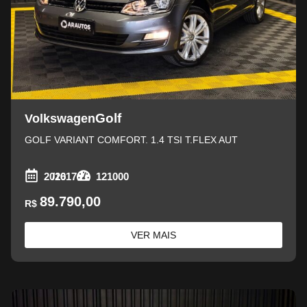
Golf
Volkswagen
GOLF VARIANT COMFORT. 1.4 TSI T.FLEX AUT
2016
/2017
121000
89.790,00
R$
VER MAIS