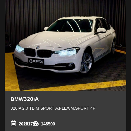
320iA
BMW
320IA 2.0 TB M SPORT A.FLEX/M.SPORT 4P
2016
/2017
148500