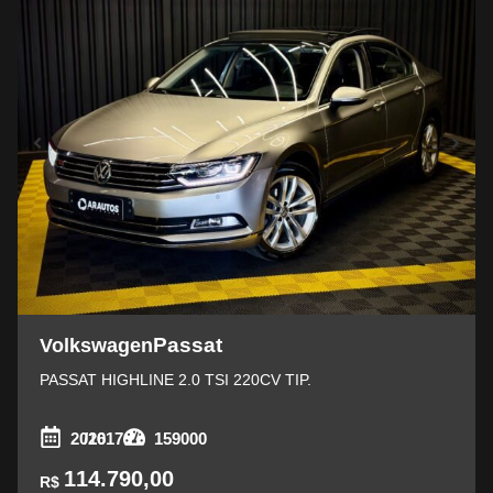
Passat
Volkswagen
PASSAT HIGHLINE 2.0 TSI 220CV TIP.
2016
/2017
159000
114.790,00
R$