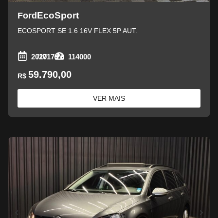
EcoSport
Ford
ECOSPORT SE 1.6 16V FLEX 5P AUT.
2017
/2017
114000
59.790,00
R$
VER MAIS