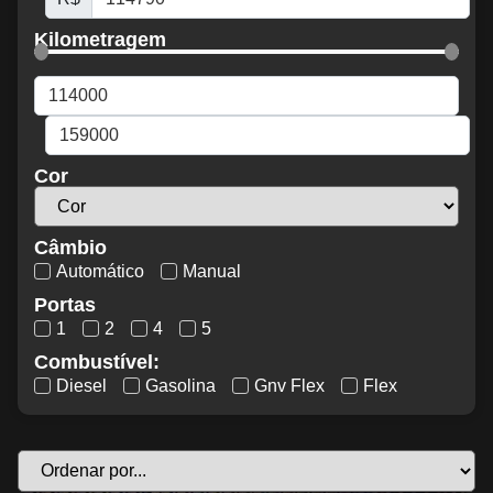
Kilometragem
Cor
Câmbio
Automático
Manual
Portas
1
2
4
5
Combustível:
Diesel
Gasolina
Gnv Flex
Flex